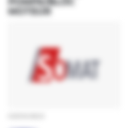
POMPE/BLOC
MOTEUR
#
6213-614-006-20